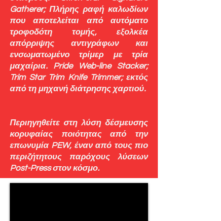
Gatherer; Πλήρης ραφή καλωδίων
που αποτελείται από αυτόματο
τροφοδότη τομής, εξολκέα
απόρριψης αντιγράφων και
ενσωματωμένο τρίμερ με τρία
μαχαίρια. Pride Web-line Stacker;
Trim Star Trim Knife Trimmer; εκτός
από τη μηχανή διάτρησης χαρτιού.
Περιηγηθείτε στη λύση δέσμευσης
κορυφαίας ποιότητας από την
επωνυμία PEW, έναν από τους πιο
περιζήτητους παρόχους λύσεων
Post-Press στον κόσμο.