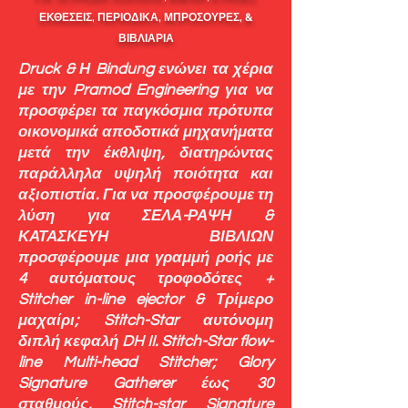
ΕΚΘΕΣΕΙΣ, ΠΕΡΙΟΔΙΚΑ, ΜΠΡΟΣΟΥΡΕΣ, &
ΒΙΒΛΙΑΡΙΑ
Druck & Η Bindung ενώνει τα χέρια
με την Pramod Engineering για να
προσφέρει τα παγκόσμια πρότυπα
οικονομικά αποδοτικά μηχανήματα
μετά την έκθλιψη, διατηρώντας
παράλληλα υψηλή ποιότητα και
αξιοπιστία. Για να προσφέρουμε τη
λύση για ΣΕΛΑ-ΡΑΨΗ &
ΚΑΤΑΣΚΕΥΗ ΒΙΒΛΙΩΝ
προσφέρουμε μια γραμμή ροής με
4 αυτόματους τροφοδότες +
Stitcher in-line ejector & Τρίμερο
μαχαίρι; Stitch-Star αυτόνομη
διπλή κεφαλή DH II. Stitch-Star flow-
line Multi-head Stitcher; Glory
Signature Gatherer έως 30
σταθμούς. Stitch-star Signature