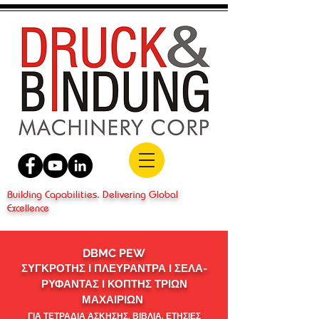
Building Capabilities. Delivering Global
Excellence
DBMC PEW
ΣΥΓΚΡΟΤΗΣ Ι ΠΛΕΥΡΑΝΤΡΑ I ΣΕΛΑ-
ΡΥΦΑΝΤΑΣ I ΚΟΠΤΗΣ ΤΡΙΩΝ
ΜΑΧΑΙΡΙΩΝ
ΓΙΑ ΤΕΤΡΑΔΙΑ ΑΣΚΗΣΗΣ, ΒΙΒΛΙΑ, ΕΤΗΣΙΕΣ